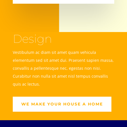
Design
Vestibulum ac diam sit amet quam vehicula
elementum sed sit amet dui. Praesent sapien massa,
convallis a pellentesque nec, egestas non nisi.
Curabitur non nulla sit amet nisl tempus convallis
quis ac lectus.
WE MAKE YOUR HOUSE A HOME