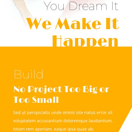
You Dream It
We Make It
Happen
Build
No Project Too Big or
Too Small
Sed ut perspiciatis unde omnis iste natus error sit
voluptatem accusantium doloremque laudantium,
totam rem aperiam, eaque ipsa quae ab.