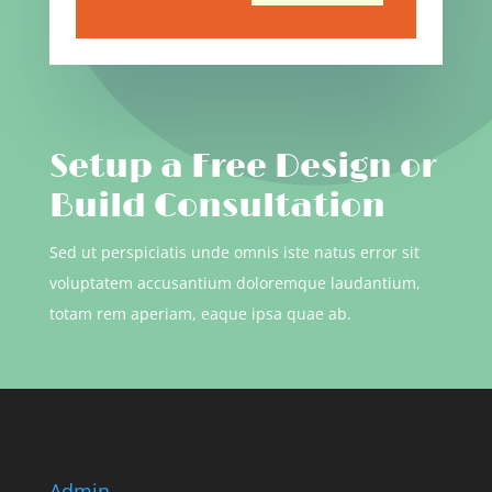
Setup a Free Design or
Build Consultation
Sed ut perspiciatis unde omnis iste natus error sit
voluptatem accusantium doloremque laudantium,
totam rem aperiam, eaque ipsa quae ab.
Admin